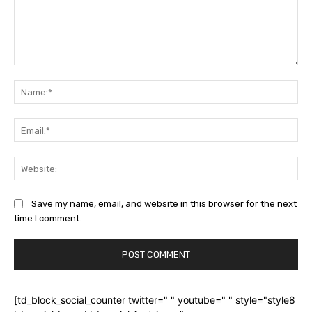
Comment:
Na
Ema
Web
Save my name, email, and website in this browser for the next
time I comment.
[td_block_social_counter twitter=" " youtube=" " style="style8