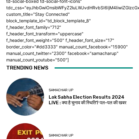
td-social-boxed td-social-font-icons"
tdc_css="eyJhbGwiOnsibWFyZ2luLWJvdHRvbSI6IjM4IiwiZGlz
custom_title="Stay Connected"
block_template_id="td_block_template_8"
f_header_font_family="712"
f_header_font_transform="uppercase"
f_header_font_weight="500" f_header_font_size="17"
border_color="#dd3333" manual_count_facebook="15900"
manual_count_twitter="2300" facebook="samacharup"
manual_count_youtube="500"]
TRENDING NEWS
SAMACHAR UP
Lok Sabha Election Results 2024
LIVE : क्या है चुनाव की स्थिति? पल-पल की खबर
SAMACHAR UP