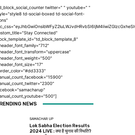
d_block_social_counter twitter=" " youtube=" "
yle="style8 td-social-boxed td-social-font-
ons"
dc_css="eyJhbGwiOnsibWFyZ2luLWJvdHRvbSI6IjM4IiwiZGlzcGxhe
ustom_title="Stay Connected"
ock_template_id="td_block_template_8"
header_font_family="712"
_header_font_transform="uppercase"
_header_font_weight="500"
header_font_size="17"
order_color="#dd3333"
anual_count_facebook="15900"
anual_count_twitter="2300"
acebook="samacharup"
anual_count_youtube="500"]
RENDING NEWS
SAMACHAR UP
Lok Sabha Election Results
2024 LIVE : क्या है चुनाव की स्थिति?