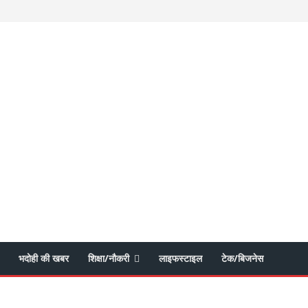
भदोही की खबर
शिक्षा/नौकरी
लाइफस्टाइल
टेक/बिजनेस