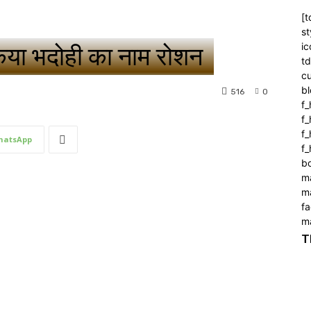
[t
st
ic
े किया भदोही का नाम रोशन
t
c
bl
516
0
f_
f
f
hatsApp
f_
b
m
m
f
m
T