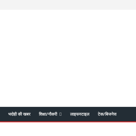
भदोही की खबर
शिक्षा/नौकरी
लाइफस्टाइल
टेक/बिजनेस