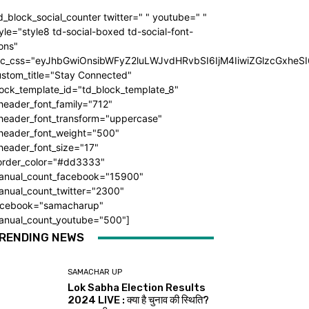
d_block_social_counter twitter=" " youtube=" "
yle="style8 td-social-boxed td-social-font-
ons"
dc_css="eyJhbGwiOnsibWFyZ2luLWJvdHRvbSI6IjM4IiwiZGlzcGxhe
ustom_title="Stay Connected"
ock_template_id="td_block_template_8"
header_font_family="712"
_header_font_transform="uppercase"
_header_font_weight="500"
header_font_size="17"
order_color="#dd3333"
anual_count_facebook="15900"
anual_count_twitter="2300"
acebook="samacharup"
anual_count_youtube="500"]
RENDING NEWS
SAMACHAR UP
Lok Sabha Election Results
2024 LIVE : क्या है चुनाव की स्थिति?