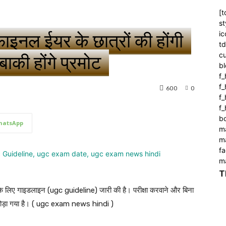
[t
st
ic
नल ईयर के छात्रों की होंगी
t
c
, बाकी होंगे प्रमोट
bl
f_
f
600
0
f
f_
b
hatsApp
m
m
f
m
T
 के लिए गाइडलाइन (ugc guideline) जारी की है। परीक्षा करवाने और बिना
 पर छोड़ा गया है। ( ugc exam news hindi )