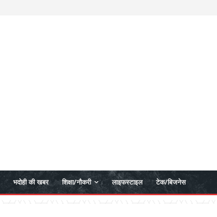
भदोही की खबर
शिक्षा/नौकरी
लाइफस्टाइल
टेक/बिजनेस