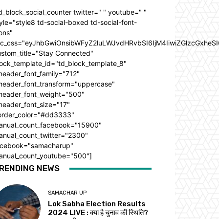
d_block_social_counter twitter=" " youtube=" "
yle="style8 td-social-boxed td-social-font-
ons"
dc_css="eyJhbGwiOnsibWFyZ2luLWJvdHRvbSI6IjM4IiwiZGlzcGxhe
ustom_title="Stay Connected"
ock_template_id="td_block_template_8"
header_font_family="712"
_header_font_transform="uppercase"
_header_font_weight="500"
header_font_size="17"
order_color="#dd3333"
anual_count_facebook="15900"
anual_count_twitter="2300"
acebook="samacharup"
anual_count_youtube="500"]
RENDING NEWS
SAMACHAR UP
Lok Sabha Election Results
2024 LIVE : क्या है चुनाव की स्थिति?