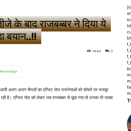
[t
st
ic
जे के बाद राजबब्बर ने दिया ये
t
c
ा बयान..!!
bl
f_
f
1444
0
f
f_
b
WhatsApp
m
m
f
े आयी अलग अलग चैनलों का एग्जिट पोल राजनेताओं को सोचने पर मजबूर
m
आ रही है। एग्जिट पोल को लेकर जब राजबब्बर से पूछा गया तो उनका भी जवाब
T