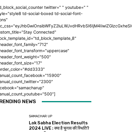
d_block_social_counter twitter=" " youtube=" "
yle="style8 td-social-boxed td-social-font-
ons"
dc_css="eyJhbGwiOnsibWFyZ2luLWJvdHRvbSI6IjM4IiwiZGlzcGxhe
ustom_title="Stay Connected"
ock_template_id="td_block_template_8"
header_font_family="712"
_header_font_transform="uppercase"
_header_font_weight="500"
header_font_size="17"
order_color="#dd3333"
anual_count_facebook="15900"
anual_count_twitter="2300"
acebook="samacharup"
anual_count_youtube="500"]
RENDING NEWS
SAMACHAR UP
Lok Sabha Election Results
2024 LIVE : क्या है चुनाव की स्थिति?