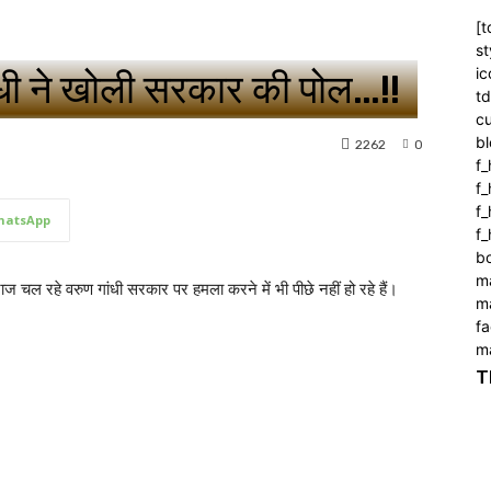
[t
st
ic
गांधी ने खोली सरकार की पोल…!!
t
c
bl
2262
0
f_
f
f
hatsApp
f_
b
m
ाज चल रहे वरुण गांधी सरकार पर हमला करने में भी पीछे नहीं हो रहे हैं।
m
f
m
T