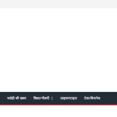
भदोही की खबर
शिक्षा/नौकरी
लाइफस्टाइल
टेक/बिजनेस