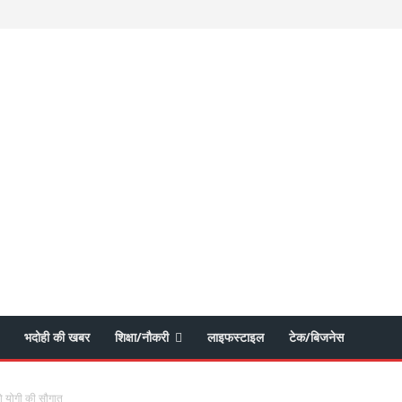
भदोही की खबर
शिक्षा/नौकरी
लाइफस्टाइल
टेक/बिजनेस
को योगी की सौगात