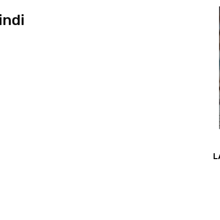
indi
L