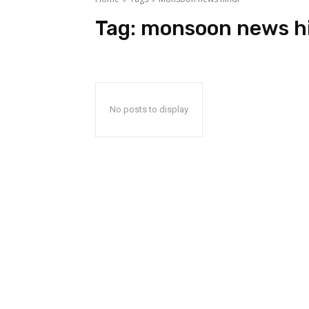
Tag:
monsoon news h
No posts to display