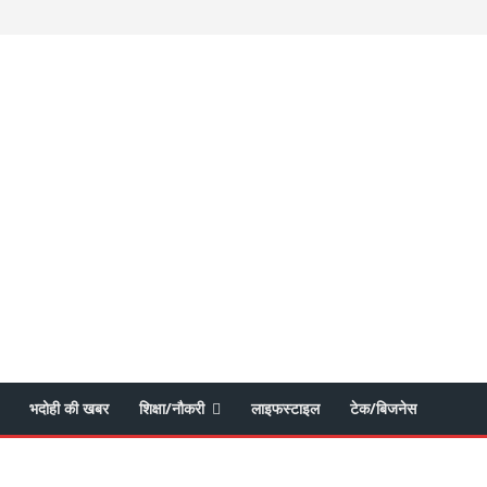
भदोही की खबर
शिक्षा/नौकरी
लाइफस्टाइल
टेक/बिजनेस